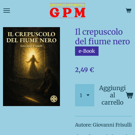
Vai
al
contenuto
principale
Il crepuscolo
del fiume nero
e-Book
2,49 €
Aggiungi
al
carrello
Autore: Giovanni Frisulli