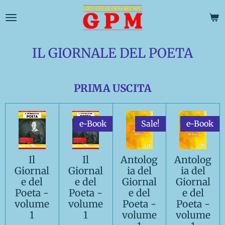
Vai
al
contenuto
principale
IL GIORNALE DEL POETA
PRIMA USCITA
e-Book
Sale!
e-Book
Il
Il
Antolog
Antolog
Giornal
Giornal
ia del
ia del
e del
e del
Giornal
Giornal
Poeta -
Poeta -
e del
e del
volume
volume
Poeta -
Poeta -
1
1
volume
volume