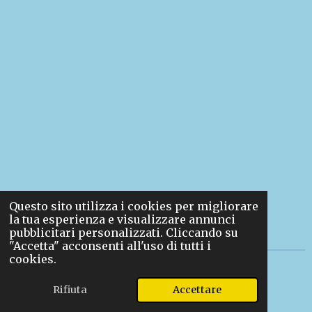
Questo sito utilizza i cookies per migliorare
la tua esperienza e visualizzare annunci
pubblicitari personalizzati. Cliccando su
"Accetta" acconsenti all'uso di tutti i
cookies.
© 2025 GPM Store Proprietà di GPM Servizi
Editoriali P.IVA IT 11428670969
Rifiuta
Accettare