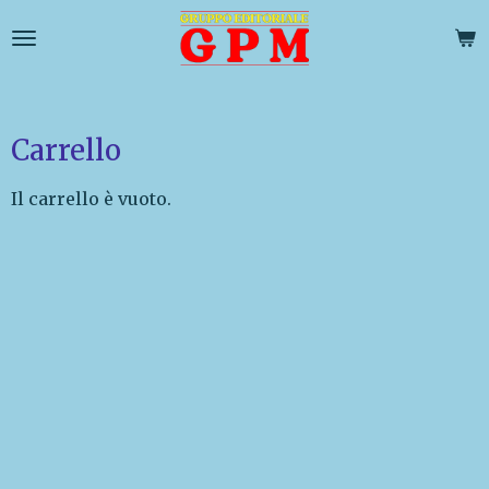
Vai
al
contenuto
principale
Carrello
Il carrello è vuoto.