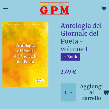
Vai
al
contenuto
principale
Antologia del
Giornale del
Poeta -
volume 1
e-Book
2,49 €
Aggiungi
al
carrello