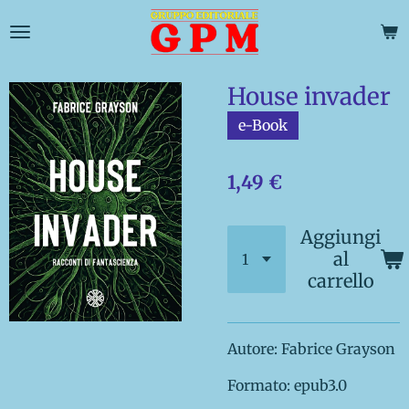
Vai
al
contenuto
principale
House invader
e-Book
1,49 €
Aggiungi
al
carrello
Autore: Fabrice Grayson
Formato: epub3.0