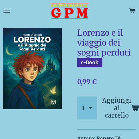
Vai
al
contenuto
principale
Lorenzo e il
viaggio dei
sogni perduti
e-Book
0,99 €
Aggiungi
al
carrello
Autore: Renato Di