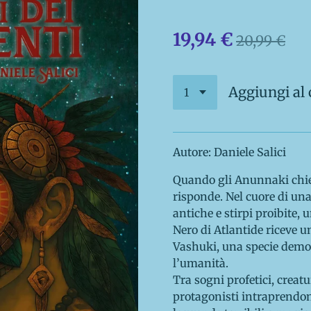
19,94 €
20,99 €
Aggiungi al 
Autore: Daniele Salici
Quando gli Anunnaki chie
risponde. Nel cuore di una
antiche e stirpi proibite,
Nero di Atlantide riceve u
Vashuki, una specie demo
l’umanità.
Tra sogni profetici, creatu
protagonisti intraprendon