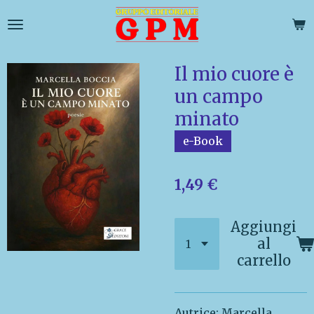
Vai
al
contenuto
principale
Il mio cuore è
un campo
minato
e-Book
1,49 €
Aggiungi
al
carrello
Autrice: Marcella