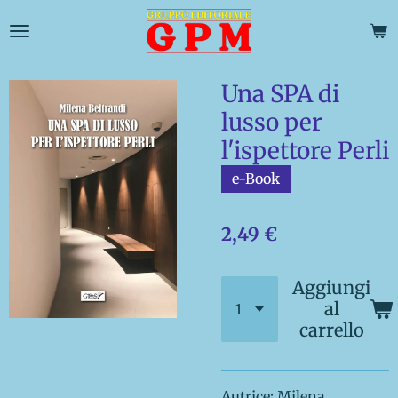
Vai
al
contenuto
principale
Una SPA di
lusso per
l'ispettore Perli
e-Book
2,49 €
Aggiungi
al
carrello
Autrice: Milena