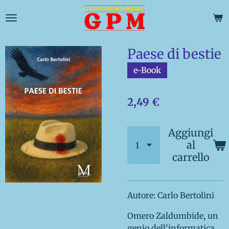
Vai
al
contenuto
principale
Paese di bestie
e-Book
2,49 €
Aggiungi
al
carrello
Autore: Carlo Bertolini
Omero Zaldumbide, un
genio dell’informatica,