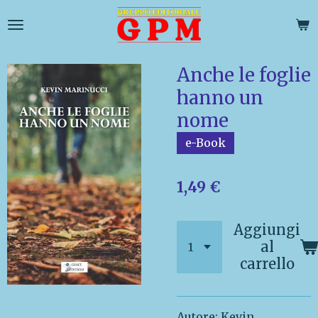
Vai
al
contenuto
principale
Anche le foglie
hanno un
nome
e-Book
1,49 €
Aggiungi
al
carrello
Autore: Kevin