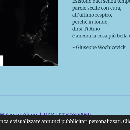
Esistono baci senza tempo
parole scelte con cura,
all’ultimo respiro,
perché in fondo,
dirsi Ti Amo
è ancora la cosa più bella
- Giuseppe Wochicevick
 Servizi Editoriali P.IVA IT 11428670969
ienza e visualizzare annunci pubblicitari personalizzati. Cl