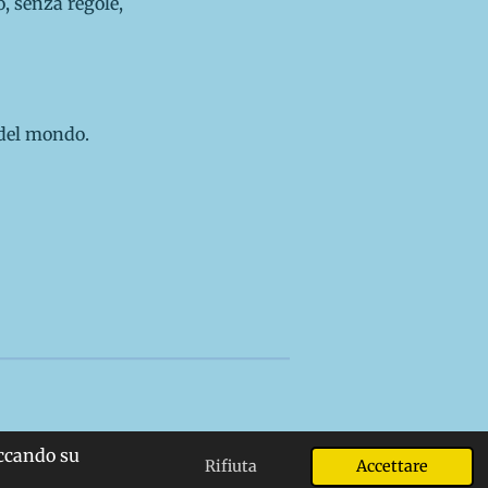
, senza regole,
 del mondo.
iccando su
Rifiuta
Accettare