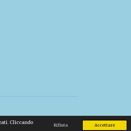
zati. Cliccando
Rifiuta
Accettare