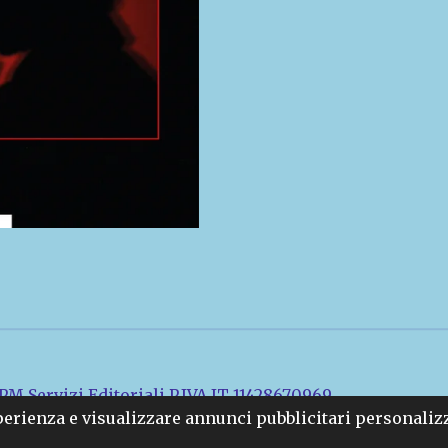
M Servizi Editoriali P.IVA IT 11428670969
sperienza e visualizzare annunci pubblicitari personaliz