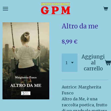
Vai
al
contenuto
principale
Altro da me
8,99 €
Aggiungi
al
carrello
Autrice: Margherita
Fusco
Altro da Me, è una
raccolta poetica, frutto
di un graduale mettere