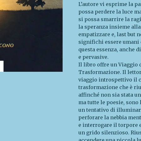
L’autore vi esprime la p
possa perdere la luce ma 
si possa smarrire la ragi
la speranza insieme alla 
empatizzare e, last but 
significhi essere umani 
questa essenza, anche di
e pervasive.
Il libro offre un Viaggio
Trasformazione. Il letto
viaggio introspettivo il 
trasformazione che è riu
affinché non sia stata un
ma tutte le poesie, sono 
un tentativo di illumina
perforare la nebbia ment
e interrogare il torpore 
un grido silenzioso. Riu
accendere una piccola l