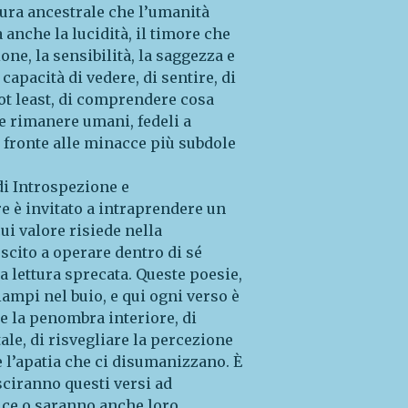
aura ancestrale che l’umanità
anche la lucidità, il timore che
one, la sensibilità, la saggezza e
capacità di vedere, di sentire, di
not least, di comprendere cosa
e rimanere umani, fedeli a
 fronte alle minacce più subdole
 di Introspezione e
re è invitato a intraprendere un
cui valore risiede nella
scito a operare dentro di sé
a lettura sprecata. Queste poesie,
lampi nel buio, e qui ogni verso è
re la penombra interiore, di
ale, di risvegliare la percezione
e l’apatia che ci disumanizzano. È
sciranno questi versi ad
uce o saranno anche loro