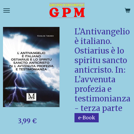
Vai
al
contenuto
principale
L’Antivangelio
è italiano.
Ostiarius è lo
spiritu sancto
anticristo. In:
L’avvenuta
profezia e
testimonianza
- terza parte
e-Book
3,99 €