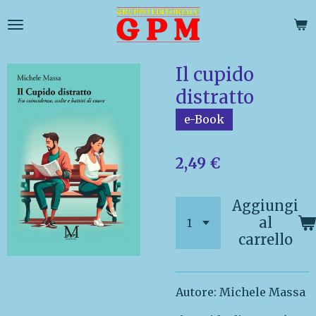
Vai
al
contenuto
principale
Il cupido
distratto
e-Book
2,49 €
Aggiungi
al
carrello
Autore: Michele Massa