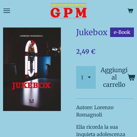
Vai
al
contenuto
principale
Jukebox
e-Book
2,49 €
Aggiungi
al
carrello
Autore: Lorenzo
Romagnoli
Elia ricorda la sua
inquieta adolescenza