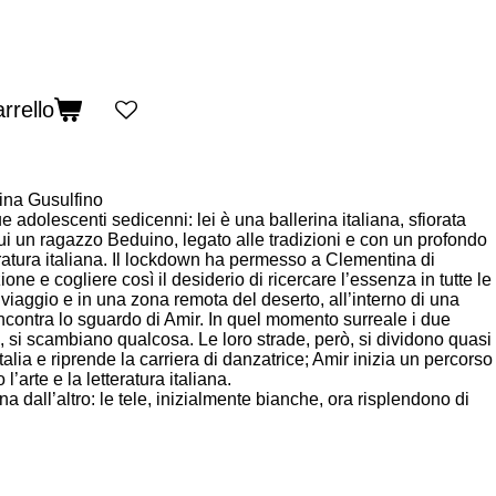
rrello
tina Gusulfino
adolescenti sedicenni: lei è una ballerina italiana, sfiorata
ui un ragazzo Beduino, legato alle tradizioni e con un profondo
teratura italiana. Il lockdown ha permesso a Clementina di
one e cogliere così il desiderio di ricercare l’essenza in tutte le
viaggio e in una zona remota del deserto, all’interno di una
incontra lo sguardo di Amir. In quel momento surreale i due
 si scambiano qualcosa. Le loro strade, però, si dividono quasi
talia e riprende la carriera di danzatrice; Amir inizia un percorso
’arte e la letteratura italiana.
 dall’altro: le tele, inizialmente bianche, ora risplendono di