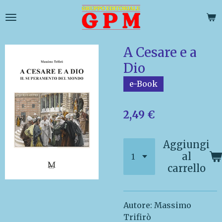
Vai
al
contenuto
principale
A Cesare e a
Dio
e-Book
2,49 €
Aggiungi
al
carrello
Autore: Massimo
Trifirò