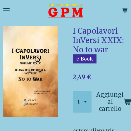
Vai
al
contenuto
principale
I Capolavori
InVersi XXIX:
No to war
e-Book
2,49 €
Aggiungi
al
carrello
Autore: Iliana Iris