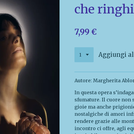
che ringh
7,99 €
Aggiungi al
Autore: Margherita Ablo
In questa opera s’indaga
sfumature. Il cuore non 
gioie ma anche prigionie
nostalgiche di amori inf
rendere grazie alle mon
incontro ci offre, agli eq