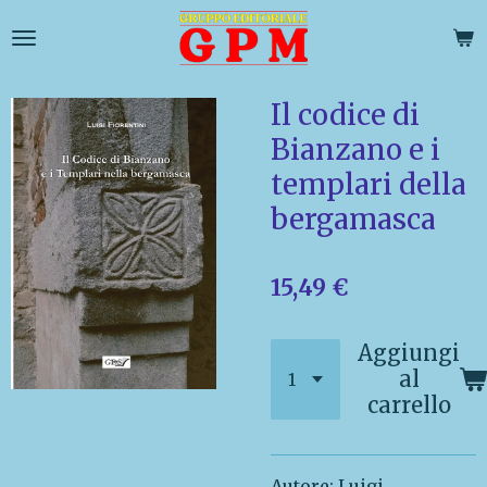
Vai
al
contenuto
principale
Il codice di
Bianzano e i
templari della
bergamasca
15,49 €
Aggiungi
al
carrello
Autore: Luigi