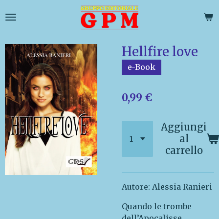
Vai
al
contenuto
principale
Hellfire love
e-Book
0,99 €
Aggiungi
al
carrello
Autore: Alessia Ranieri
Quando le trombe
dell’Apocalisse