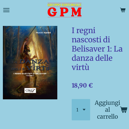
Vai
al
contenuto
principale
I regni
nascosti di
Belisaver 1: La
danza delle
virtù
18,90 €
Aggiungi
al
carrello