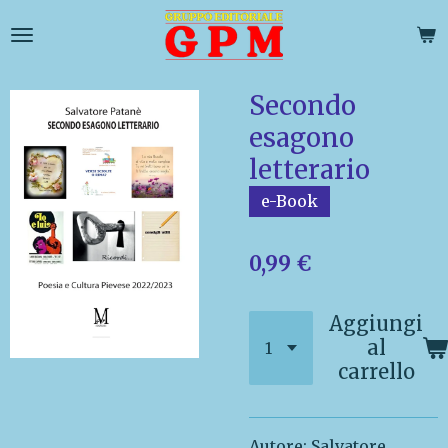
Vai
al
contenuto
principale
Secondo
esagono
letterario
e-Book
0,99 €
Aggiungi
al
carrello
Autore: Salvatore