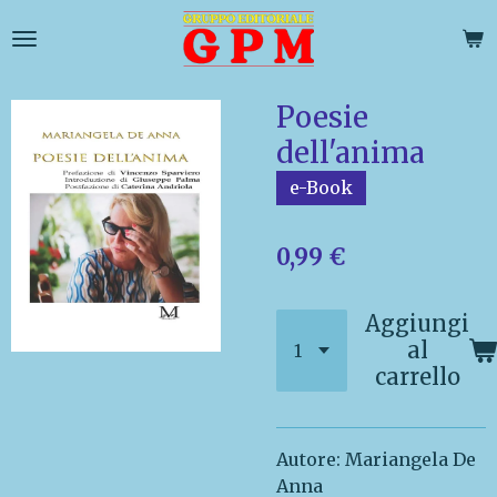
Vai
al
contenuto
principale
Poesie
dell'anima
e-Book
0,99 €
Aggiungi
al
carrello
Autore: Mariangela De
Anna