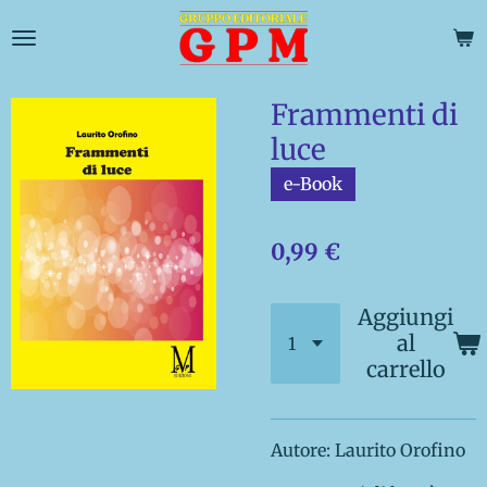
Vai
al
contenuto
principale
Frammenti di
luce
e-Book
0,99 €
Aggiungi
al
carrello
Autore: Laurito Orofino