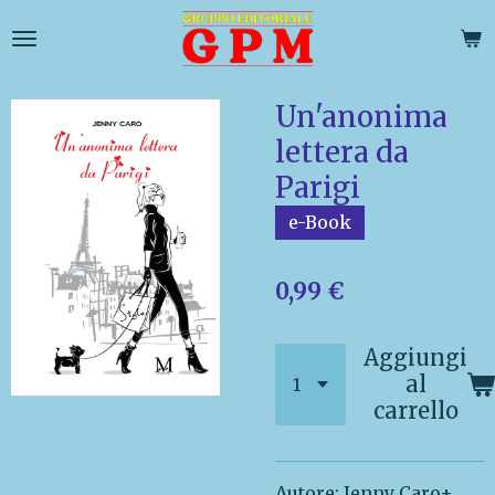
Vai
al
contenuto
principale
Un'anonima
lettera da
Parigi
e-Book
0,99 €
Aggiungi
al
carrello
Autore: Jenny Caro+