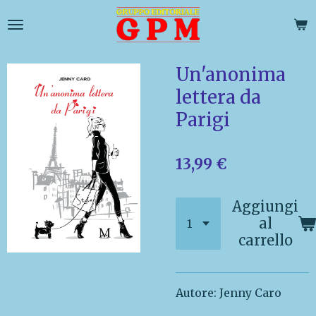
Vai
al
contenuto
principale
Un'anonima
lettera da
Parigi
13,99 €
Aggiungi
al
carrello
Autore: Jenny Caro