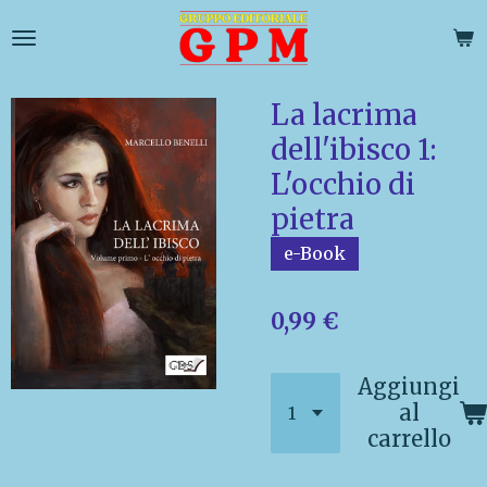
Vai
al
contenuto
principale
La lacrima
dell'ibisco 1:
L'occhio di
pietra
e-Book
0,99 €
Aggiungi
al
carrello